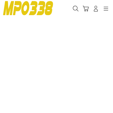
Skip
to
Cari
Troli
Login
Navigation
content