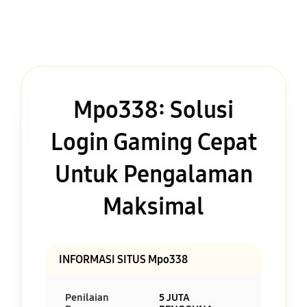
Mpo338: Solusi
Login Gaming Cepat
Untuk Pengalaman
Maksimal
INFORMASI SITUS Mpo338
Penilaian
5 JUTA