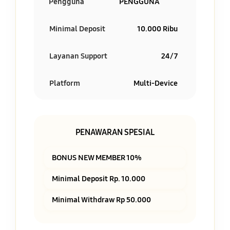
Pengguna
PENGGUNA
Minimal Deposit
10.000 Ribu
Layanan Support
24/7
Platform
Multi-Device
PENAWARAN SPESIAL
BONUS NEW MEMBER 10%
Minimal Deposit Rp. 10.000
Minimal Withdraw Rp 50.000